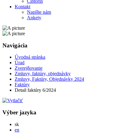
Cintorín
Kontakt
Napíšte nám
Ankety
Navigácia
Úvodná stránka
Úrad
Zverejňovanie
Zmluvy, faktúry, objednávky
Zmluvy, Faktúry, Objednávky 2024
Faktúry
Detail faktúry 6/2024
Výber jazyka
Slovensky
sk
English
en