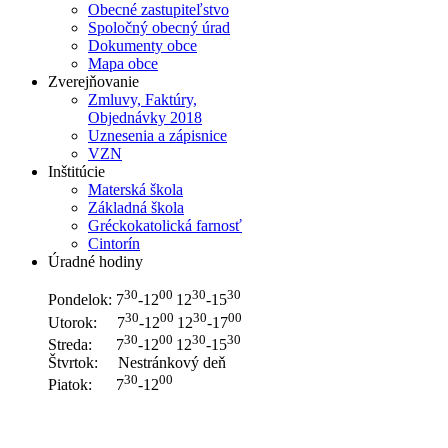
Obecné zastupiteľstvo
Spoločný obecný úrad
Dokumenty obce
Mapa obce
Zverejňovanie
Zmluvy, Faktúry,
Objednávky 2018
Uznesenia a zápisnice
VZN
Inštitúcie
Materská škola
Základná škola
Gréckokatolická farnosť
Cintorín
Úradné hodiny
30
00
30
30
Pondelok: 7
-12
12
-15
30
00
30
00
Utorok: 7
-12
12
-17
30
00
30
30
Streda: 7
-12
12
-15
Štvrtok: Nestránkový deň
30
00
Piatok: 7
-12