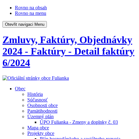
Rovno na obsah
Rovno na menu
Otevřit navigaci
Menu
Zmluvy, Faktúry, Objednávky
2024 - Faktúry - Detail faktúry
6/2024
Obec
História
Súčasnosť
Osobnosti obce
Pamätihodnosti
Územný plán
ÚPO Fulianka - Zmeny a doplnky č. 03
Mapa obce
Projekty obce
Plán hospodárskeho a sociálneho rozvoja