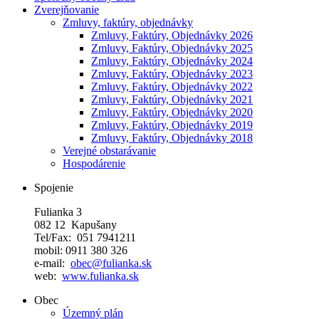
Zverejňovanie
Zmluvy, faktúry, objednávky
Zmluvy, Faktúry, Objednávky 2026
Zmluvy, Faktúry, Objednávky 2025
Zmluvy, Faktúry, Objednávky 2024
Zmluvy, Faktúry, Objednávky 2023
Zmluvy, Faktúry, Objednávky 2022
Zmluvy, Faktúry, Objednávky 2021
Zmluvy, Faktúry, Objednávky 2020
Zmluvy, Faktúry, Objednávky 2019
Zmluvy, Faktúry, Objednávky 2018
Verejné obstarávanie
Hospodárenie
Spojenie
Fulianka 3
082 12 Kapušany
Tel/Fax: 051 7941211
mobil: 0911 380 326
e-mail:
obec@fulianka.sk
web:
www.fulianka.sk
Obec
Územný plán