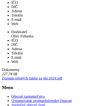
IČO
DIČ
Adresa
Telefón
E-mail
Web
Dodávateľ
Obec Fulianka
IČO
DIČ
Adresa
Telefón
E-mail
Web
Dokumenty
227,78 kB
Zoznam prijatých faktúr za jún 2024.pdf
Menu
Obecné zastupiteľstvo
Oznamovanie protispoločenskej činnosti
Spoločný obecný úrad