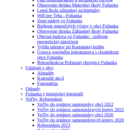
Obnovenie ihriska Materskej školy Fulianka
Letná škola záhradnej architektúry
Wifi pre Teba - Fulianka
Dom nádeje vo Fulianke
Riešenie migračných výziev v obci Fulianka
Obnovenie ihriska Základnej školy Fulianka
Obecná budova vo Fulianke - zníženie
energetickej náročnosi
Vyhňa talentov pri Karpatskej kolibe
Úprava verejného priestranstva s chodníkom
obce Fulianka
Rekonštrukcia Požiarnej zbrojnice Fulianka
Udalosti v obci
Aktuality
Kalendár akcií
Fotogaléria
Odpady
Fulianka v historickej fotografii
Voľby, Referendum
Voľby do orgánov samosprávy obcí 2022
Voľby do orgánov samosprávnych krajov 2022
Voľby do orgánov samosprávy obcí 2026
Voľby do orgánov samosprávnych krajov 2026
Referendum 2023