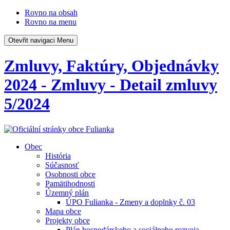
Rovno na obsah
Rovno na menu
Otevřit navigaci
Menu
Zmluvy, Faktúry, Objednávky
2024 - Zmluvy - Detail zmluvy
5/2024
Obec
História
Súčasnosť
Osobnosti obce
Pamätihodnosti
Územný plán
ÚPO Fulianka - Zmeny a doplnky č. 03
Mapa obce
Projekty obce
Plán hospodárskeho a sociálneho rozvoja