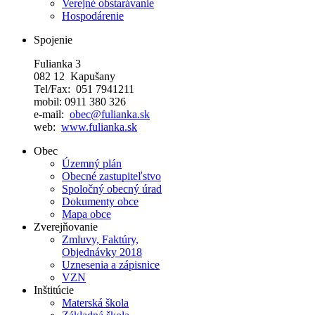
Verejné obstarávanie
Hospodárenie
Spojenie
Fulianka 3
082 12 Kapušany
Tel/Fax: 051 7941211
mobil: 0911 380 326
e-mail:
obec@fulianka.sk
web:
www.fulianka.sk
Obec
Územný plán
Obecné zastupiteľstvo
Spoločný obecný úrad
Dokumenty obce
Mapa obce
Zverejňovanie
Zmluvy, Faktúry,
Objednávky 2018
Uznesenia a zápisnice
VZN
Inštitúcie
Materská škola