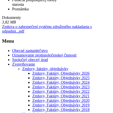
starosta
Poznámka
Dokumenty
3,82 MB
Zmluva o zabezpečení systému združeného nakladania s
odpadmi...pdf
Menu
Obecné zastupiteľstvo
Oznamovanie protispoločenskej činnosti
Spoločný obecný úrad
Zverejňovanie
Zmluvy, faktúry, objednávky
Zmluvy, Faktúry, Objednávky 2026
Zmluvy, Faktúry, Objednávky 2025
Zmluvy, Faktúry, Objednávky 2024
Zmluvy, Faktúry, Objednávky 2023
Zmluvy, Faktúry, Objednávky 2022
Zmluvy, Faktúry, Objednávky 2021
Zmluvy, Faktúry, Objednávky 2020
Zmluvy, Faktúry, Objednávky 2019
Zmluvy, Faktúry, Objednávky 2018