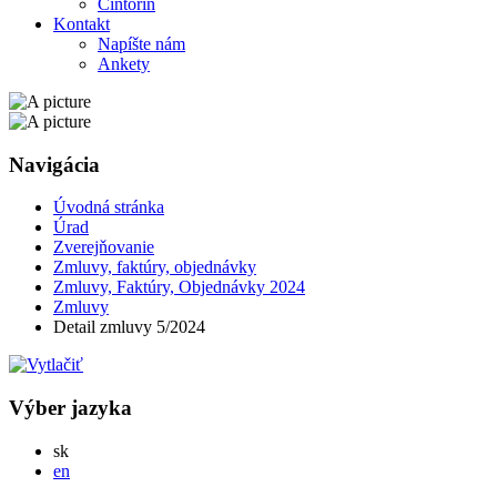
Cintorín
Kontakt
Napíšte nám
Ankety
Navigácia
Úvodná stránka
Úrad
Zverejňovanie
Zmluvy, faktúry, objednávky
Zmluvy, Faktúry, Objednávky 2024
Zmluvy
Detail zmluvy 5/2024
Výber jazyka
Slovensky
sk
English
en