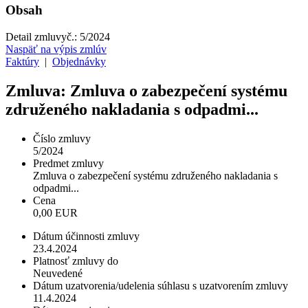
Obsah
Detail zmluvy
č.:
5/2024
Naspäť na výpis zmlúv
Faktúry
|
Objednávky
Zmluva: Zmluva o zabezpečení systému
združeného nakladania s odpadmi...
Číslo zmluvy
5/2024
Predmet zmluvy
Zmluva o zabezpečení systému združeného nakladania s
odpadmi...
Cena
0,00 EUR
Dátum účinnosti zmluvy
23.4.2024
Platnosť zmluvy do
Neuvedené
Dátum uzatvorenia/udelenia súhlasu s uzatvorením zmluvy
11.4.2024