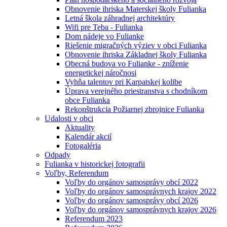
Obnovenie ihriska Materskej školy Fulianka
Letná škola záhradnej architektúry
Wifi pre Teba - Fulianka
Dom nádeje vo Fulianke
Riešenie migračných výziev v obci Fulianka
Obnovenie ihriska Základnej školy Fulianka
Obecná budova vo Fulianke - zníženie
energetickej náročnosi
Vyhňa talentov pri Karpatskej kolibe
Úprava verejného priestranstva s chodníkom
obce Fulianka
Rekonštrukcia Požiarnej zbrojnice Fulianka
Udalosti v obci
Aktuality
Kalendár akcií
Fotogaléria
Odpady
Fulianka v historickej fotografii
Voľby, Referendum
Voľby do orgánov samosprávy obcí 2022
Voľby do orgánov samosprávnych krajov 2022
Voľby do orgánov samosprávy obcí 2026
Voľby do orgánov samosprávnych krajov 2026
Referendum 2023