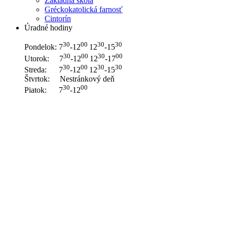
Základná škola
Gréckokatolická farnosť
Cintorín
Úradné hodiny
30
00
30
30
Pondelok: 7
-12
12
-15
30
00
30
00
Utorok: 7
-12
12
-17
30
00
30
30
Streda: 7
-12
12
-15
Štvrtok: Nestránkový deň
30
00
Piatok: 7
-12