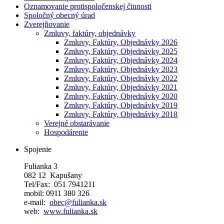
Oznamovanie protispoločenskej činnosti
Spoločný obecný úrad
Zverejňovanie
Zmluvy, faktúry, objednávky
Zmluvy, Faktúry, Objednávky 2026
Zmluvy, Faktúry, Objednávky 2025
Zmluvy, Faktúry, Objednávky 2024
Zmluvy, Faktúry, Objednávky 2023
Zmluvy, Faktúry, Objednávky 2022
Zmluvy, Faktúry, Objednávky 2021
Zmluvy, Faktúry, Objednávky 2020
Zmluvy, Faktúry, Objednávky 2019
Zmluvy, Faktúry, Objednávky 2018
Verejné obstarávanie
Hospodárenie
Spojenie
Fulianka 3
082 12 Kapušany
Tel/Fax: 051 7941211
mobil: 0911 380 326
e-mail:
obec@fulianka.sk
web:
www.fulianka.sk