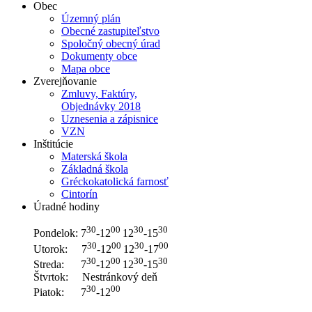
Obec
Územný plán
Obecné zastupiteľstvo
Spoločný obecný úrad
Dokumenty obce
Mapa obce
Zverejňovanie
Zmluvy, Faktúry,
Objednávky 2018
Uznesenia a zápisnice
VZN
Inštitúcie
Materská škola
Základná škola
Gréckokatolická farnosť
Cintorín
Úradné hodiny
30
00
30
30
Pondelok: 7
-12
12
-15
30
00
30
00
Utorok: 7
-12
12
-17
30
00
30
30
Streda: 7
-12
12
-15
Štvrtok: Nestránkový deň
30
00
Piatok: 7
-12