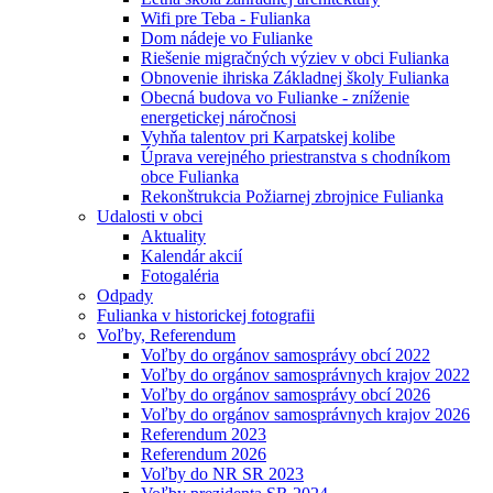
Wifi pre Teba - Fulianka
Dom nádeje vo Fulianke
Riešenie migračných výziev v obci Fulianka
Obnovenie ihriska Základnej školy Fulianka
Obecná budova vo Fulianke - zníženie
energetickej náročnosi
Vyhňa talentov pri Karpatskej kolibe
Úprava verejného priestranstva s chodníkom
obce Fulianka
Rekonštrukcia Požiarnej zbrojnice Fulianka
Udalosti v obci
Aktuality
Kalendár akcií
Fotogaléria
Odpady
Fulianka v historickej fotografii
Voľby, Referendum
Voľby do orgánov samosprávy obcí 2022
Voľby do orgánov samosprávnych krajov 2022
Voľby do orgánov samosprávy obcí 2026
Voľby do orgánov samosprávnych krajov 2026
Referendum 2023
Referendum 2026
Voľby do NR SR 2023