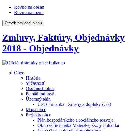
Rovno na obsah
Rovno na menu
Otevřit navigaci
Menu
Zmluvy, Faktúry, Objednávky
2018 - Objednávky
Obec
História
Súčasnosť
Osobnosti obce
Pamätihodnosti
Územný plán
ÚPO Fulianka - Zmeny a doplnky č. 03
Mapa obce
Projekty obce
Plán hospodárskeho a sociálneho rozvoja
Obnovenie ihriska Materskej školy Fulianka
Letná škola záhradnej architektúry