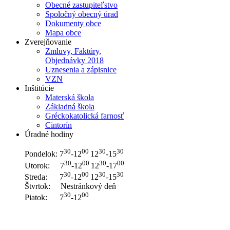
Obecné zastupiteľstvo
Spoločný obecný úrad
Dokumenty obce
Mapa obce
Zverejňovanie
Zmluvy, Faktúry,
Objednávky 2018
Uznesenia a zápisnice
VZN
Inštitúcie
Materská škola
Základná škola
Gréckokatolická farnosť
Cintorín
Úradné hodiny
30
00
30
30
Pondelok: 7
-12
12
-15
30
00
30
00
Utorok: 7
-12
12
-17
30
00
30
30
Streda: 7
-12
12
-15
Štvrtok: Nestránkový deň
30
00
Piatok: 7
-12