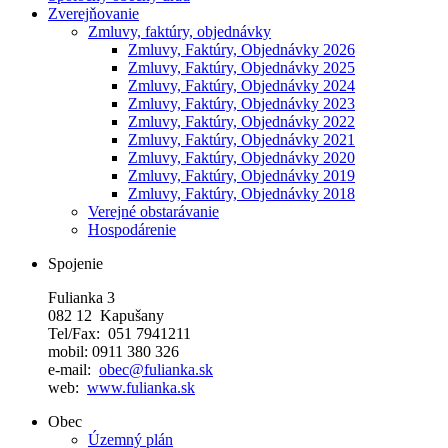
Zverejňovanie
Zmluvy, faktúry, objednávky
Zmluvy, Faktúry, Objednávky 2026
Zmluvy, Faktúry, Objednávky 2025
Zmluvy, Faktúry, Objednávky 2024
Zmluvy, Faktúry, Objednávky 2023
Zmluvy, Faktúry, Objednávky 2022
Zmluvy, Faktúry, Objednávky 2021
Zmluvy, Faktúry, Objednávky 2020
Zmluvy, Faktúry, Objednávky 2019
Zmluvy, Faktúry, Objednávky 2018
Verejné obstarávanie
Hospodárenie
Spojenie
Fulianka 3
082 12 Kapušany
Tel/Fax: 051 7941211
mobil: 0911 380 326
e-mail:
obec@fulianka.sk
web:
www.fulianka.sk
Obec
Územný plán