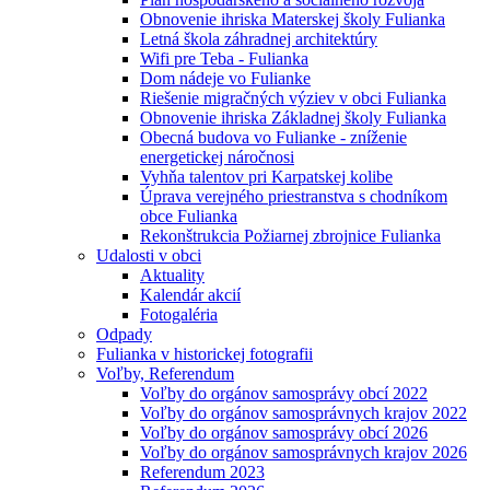
Obnovenie ihriska Materskej školy Fulianka
Letná škola záhradnej architektúry
Wifi pre Teba - Fulianka
Dom nádeje vo Fulianke
Riešenie migračných výziev v obci Fulianka
Obnovenie ihriska Základnej školy Fulianka
Obecná budova vo Fulianke - zníženie
energetickej náročnosi
Vyhňa talentov pri Karpatskej kolibe
Úprava verejného priestranstva s chodníkom
obce Fulianka
Rekonštrukcia Požiarnej zbrojnice Fulianka
Udalosti v obci
Aktuality
Kalendár akcií
Fotogaléria
Odpady
Fulianka v historickej fotografii
Voľby, Referendum
Voľby do orgánov samosprávy obcí 2022
Voľby do orgánov samosprávnych krajov 2022
Voľby do orgánov samosprávy obcí 2026
Voľby do orgánov samosprávnych krajov 2026
Referendum 2023