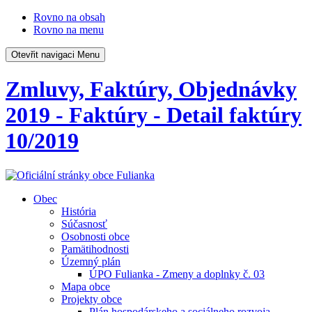
Rovno na obsah
Rovno na menu
Otevřit navigaci
Menu
Zmluvy, Faktúry, Objednávky
2019 - Faktúry - Detail faktúry
10/2019
Obec
História
Súčasnosť
Osobnosti obce
Pamätihodnosti
Územný plán
ÚPO Fulianka - Zmeny a doplnky č. 03
Mapa obce
Projekty obce
Plán hospodárskeho a sociálneho rozvoja