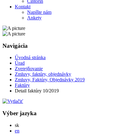
Cintorín
Kontakt
Napíšte nám
Ankety
Navigácia
Úvodná stránka
Úrad
Zverejňovanie
Zmluvy, faktúry, objednávky
Zmluvy, Faktúry, Objednávky 2019
Faktúry
Detail faktúry 10/2019
Výber jazyka
Slovensky
sk
English
en