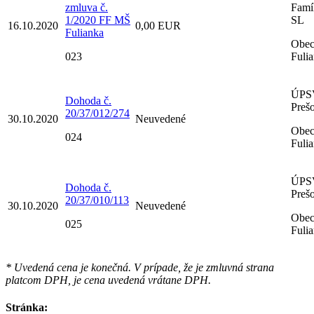
zmluva č.
Famíl
1/2020 FF MŠ
SL
16.10.2020
0,00 EUR
Fulianka
Obe
023
Fuli
ÚPS
Dohoda č.
Preš
20/37/012/274
30.10.2020
Neuvedené
Obe
024
Fuli
ÚPS
Dohoda č.
Preš
20/37/010/113
30.10.2020
Neuvedené
Obe
025
Fuli
* Uvedená cena je konečná. V prípade, že je zmluvná strana
platcom DPH, je cena uvedená vrátane DPH.
Stránka: