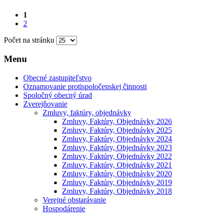
1
2
Počet na stránku
Menu
Obecné zastupiteľstvo
Oznamovanie protispoločenskej činnosti
Spoločný obecný úrad
Zverejňovanie
Zmluvy, faktúry, objednávky
Zmluvy, Faktúry, Objednávky 2026
Zmluvy, Faktúry, Objednávky 2025
Zmluvy, Faktúry, Objednávky 2024
Zmluvy, Faktúry, Objednávky 2023
Zmluvy, Faktúry, Objednávky 2022
Zmluvy, Faktúry, Objednávky 2021
Zmluvy, Faktúry, Objednávky 2020
Zmluvy, Faktúry, Objednávky 2019
Zmluvy, Faktúry, Objednávky 2018
Verejné obstarávanie
Hospodárenie