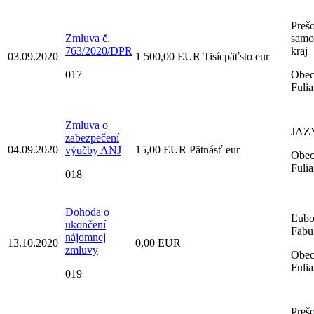
Preš
Zmluva č.
samo
763/2020/DPR
kraj
03.09.2020
1 500,00 EUR Tisícpäťsto eur
017
Obe
Fuli
Zmluva o
JAZ
zabezpečení
04.09.2020
15,00 EUR Pätnásť eur
výučby ANJ
Obe
Fuli
018
Dohoda o
Ľubo
ukončení
Fabu
nájomnej
13.10.2020
0,00 EUR
zmluvy
Obe
Fuli
019
Preš