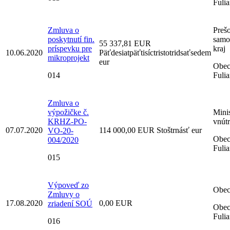
Fuli
Zmluva o
Preš
poskytnutí fin.
samo
55 337,81 EUR
príspevku pre
kraj
10.06.2020
Päťdesiatpäťtisíctristotridsaťsedem
mikroprojekt
eur
Obe
014
Fuli
Zmluva o
výpožičke č.
Minis
KRHZ-PO-
vnút
07.07.2020
114 000,00 EUR Stoštrnásť eur
VO-20-
Obe
004/2020
Fuli
015
Výpoveď zo
Obec
Zmluvy o
17.08.2020
0,00 EUR
zriadení SOÚ
Obe
Fuli
016