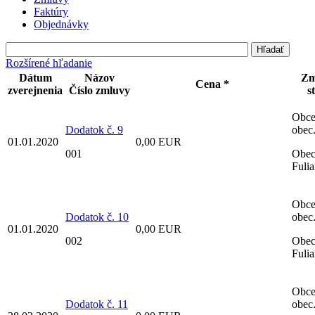
Faktúry
Objednávky
Rozšírené hľadanie
Dátum
Názov
Zm
Cena *
zverejnenia
Číslo zmluvy
s
Obce
Dodatok č. 9
obec
01.01.2020
0,00 EUR
001
Obe
Fuli
Obce
Dodatok č. 10
obec
01.01.2020
0,00 EUR
002
Obe
Fuli
Obce
Dodatok č. 11
obec