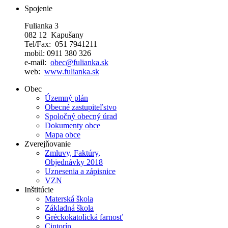
Spojenie
Fulianka 3
082 12 Kapušany
Tel/Fax: 051 7941211
mobil: 0911 380 326
e-mail:
obec@fulianka.sk
web:
www.fulianka.sk
Obec
Územný plán
Obecné zastupiteľstvo
Spoločný obecný úrad
Dokumenty obce
Mapa obce
Zverejňovanie
Zmluvy, Faktúry,
Objednávky 2018
Uznesenia a zápisnice
VZN
Inštitúcie
Materská škola
Základná škola
Gréckokatolická farnosť
Cintorín