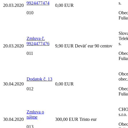
9924477474
s.
20.03.2020
0,00 EUR
010
Obe
Fuli
Slov
Zmluva č.
Tele
9924477476
s.
20.03.2020
9,90 EUR Deväť eur 90 centov
011
Obe
Fuli
Obce
Dodatok č. 13
obec
30.04.2020
0,00 EUR
012
Obe
Fuli
CH
Zmluva o
s.r.o.
nájme
30.04.2020
300,00 EUR Tristo eur
Obe
013