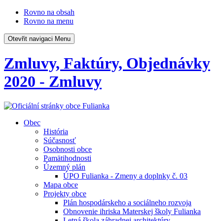
Rovno na obsah
Rovno na menu
Otevřit navigaci
Menu
Zmluvy, Faktúry, Objednávky
2020 - Zmluvy
Obec
História
Súčasnosť
Osobnosti obce
Pamätihodnosti
Územný plán
ÚPO Fulianka - Zmeny a doplnky č. 03
Mapa obce
Projekty obce
Plán hospodárskeho a sociálneho rozvoja
Obnovenie ihriska Materskej školy Fulianka
Letná škola záhradnej architektúry