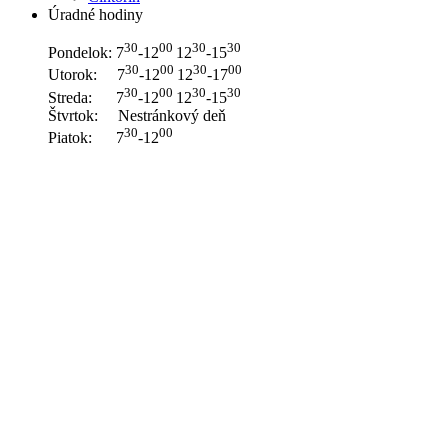
Úradné hodiny
30
00
30
30
Pondelok: 7
-12
12
-15
30
00
30
00
Utorok: 7
-12
12
-17
30
00
30
30
Streda: 7
-12
12
-15
Štvrtok: Nestránkový deň
30
00
Piatok: 7
-12