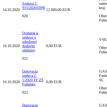
Zmluva č.
samo
915/2020/DPR
kraj
14.10.2020
12 000,00 EUR
020
Obe
Fuli
Dodatok k
zmluve o
VSE, 
združenej
16.10.2020
0,00 EUR
dodávke
Obe
elektriny
Fuli
021
Darovacia
GAS
zmluva č.
Famíl
1/2020 FF ZŠ
SL
16.10.2020
0,00 EUR
Fulianka
Obe
022
Fuli
Darovacia
GAS