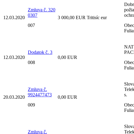
Dobr
Zmluva č. 320
poži
0307
ochr
12.03.2020
3 000,00 EUR Tritisíc eur
007
Obe
Fuli
NAT
Dodatok č. 3
PACK
12.03.2020
0,00 EUR
008
Obe
Fuli
Slov
Zmluva č.
Tele
9924477473
s.
20.03.2020
0,00 EUR
009
Obe
Fuli
Slov
Zmluva č.
Tele