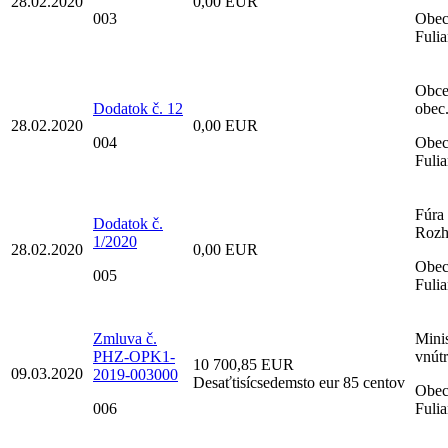
28.02.2020
0,00 EUR
003
Obe
Fuli
Obce
Dodatok č. 12
obec
28.02.2020
0,00 EUR
004
Obe
Fuli
Fúra 
Dodatok č.
Rozh
1/2020
28.02.2020
0,00 EUR
Obe
005
Fuli
Zmluva č.
Minis
PHZ-OPK1-
vnút
10 700,85 EUR
09.03.2020
2019-003000
Desaťtisícsedemsto eur 85 centov
Obe
006
Fuli