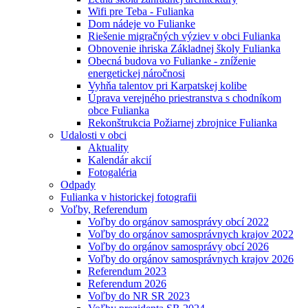
Wifi pre Teba - Fulianka
Dom nádeje vo Fulianke
Riešenie migračných výziev v obci Fulianka
Obnovenie ihriska Základnej školy Fulianka
Obecná budova vo Fulianke - zníženie
energetickej náročnosi
Vyhňa talentov pri Karpatskej kolibe
Úprava verejného priestranstva s chodníkom
obce Fulianka
Rekonštrukcia Požiarnej zbrojnice Fulianka
Udalosti v obci
Aktuality
Kalendár akcií
Fotogaléria
Odpady
Fulianka v historickej fotografii
Voľby, Referendum
Voľby do orgánov samosprávy obcí 2022
Voľby do orgánov samosprávnych krajov 2022
Voľby do orgánov samosprávy obcí 2026
Voľby do orgánov samosprávnych krajov 2026
Referendum 2023
Referendum 2026
Voľby do NR SR 2023